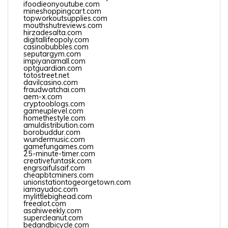
ifoodieonyoutube.com
mineshoppingcart.com
topworkoutsupplies.com
mouthshutreviews.com
hirzadesalta.com
digitallifeopoly.com
casinobubbles.com
seputargym.com
impiyanamall.com
optguardian.com
totostreet.net
davilcasino.com
fraudwatchai.com
aem-x.com
cryptooblogs.com
gameuplevel.com
homethestyle.com
amuldistribution.com
borobuddur.com
wundermusic.com
gamefungames.com
25-minute-timer.com
creativefuntask.com
engrsaifulsaif.com
cheapbtcminers.com
unionstationtogeorgetown.com
iamayudoc.com
mylittlebighead.com
freealot.com
asahiweekly.com
supercleanut.com
bedandbicycle.com