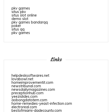
pkv games
situs pkv
situs slot online
demo slot
pkv games bandarqq
poker
situs qq
pkv games
Links
helpdesksoftwares.net
lovabowl.net
homeimprovementit.com
newstribunal.com
newsdailymagazines.com
preceptionhub.com
yeezislides.com
aobongdatotem.com
home-remedies-yeast-infection.com
electroreal.com
bestofmiami-dadecounty.com