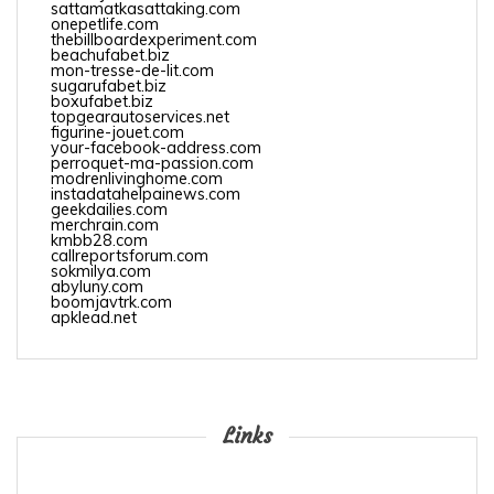
sattamatkasattaking.com
onepetlife.com
thebillboardexperiment.com
beachufabet.biz
mon-tresse-de-lit.com
sugarufabet.biz
boxufabet.biz
topgearautoservices.net
figurine-jouet.com
your-facebook-address.com
perroquet-ma-passion.com
modrenlivinghome.com
instadatahelpainews.com
geekdailies.com
merchrain.com
kmbb28.com
callreportsforum.com
sokmilya.com
abyluny.com
boomjavtrk.com
apklead.net
Links