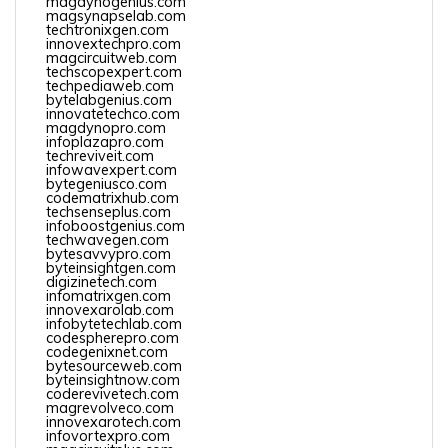
magdynogenius.com
magsynapselab.com
techtronixgen.com
innovextechpro.com
magcircuitweb.com
techscopexpert.com
techpediaweb.com
bytelabgenius.com
innovatetechco.com
magdynopro.com
infoplazapro.com
techreviveit.com
infowavexpert.com
bytegeniusco.com
codematrixhub.com
techsenseplus.com
infoboostgenius.com
techwavegen.com
bytesavvypro.com
byteinsightgen.com
digizinetech.com
infomatrixgen.com
innovexarolab.com
infobytetechlab.com
codespherepro.com
codegenixnet.com
bytesourceweb.com
byteinsightnow.com
coderevivetech.com
magrevolveco.com
innovexarotech.com
infovortexpro.com