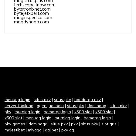
magcircuitplus.com
techscopeitnow.com
bytetronixnet.com
bytejetxpert.com
maginspectco.com
magdynogo.com
menuqq login
|
situs pkv
|
situs pkv
|
bandarqq pkv
|
server thailand
|
agen judi bola
|
situs pkv
|
dominoqq
|
situs pkv
|
pkv
|
murniqq login
|
hematqq login
|
x500 slot
|
x500 slot
|
x500 slot
|
menuqq login
|
murniqq login
|
hematqq login
|
pkv games
|
dominoqq
|
situs pkv
|
pkv
|
situs pkv
|
slot qris
|
majestibet
|
miyaqq
|
gajibet
|
pkv qq