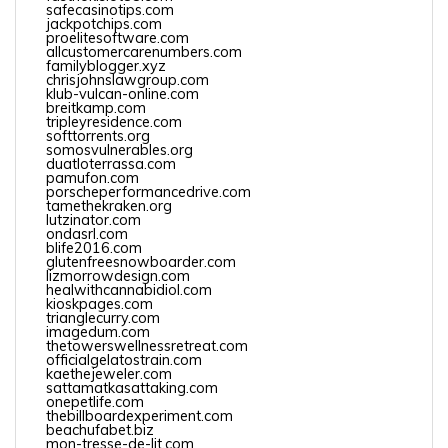
safecasinotips.com
jackpotchips.com
proelitesoftware.com
allcustomercarenumbers.com
familyblogger.xyz
chrisjohnslawgroup.com
klub-vulcan-online.com
breitkamp.com
tripleyresidence.com
softtorrents.org
somosvulnerables.org
duatloterrassa.com
pamufon.com
porscheperformancedrive.com
tamethekraken.org
lutzinator.com
ondasrl.com
blife2016.com
glutenfreesnowboarder.com
lizmorrowdesign.com
healwithcannabidiol.com
kioskpages.com
trianglecurry.com
imagedum.com
thetowerswellnessretreat.com
officialgelatostrain.com
kaethejeweler.com
sattamatkasattaking.com
onepetlife.com
thebillboardexperiment.com
beachufabet.biz
mon-tresse-de-lit.com