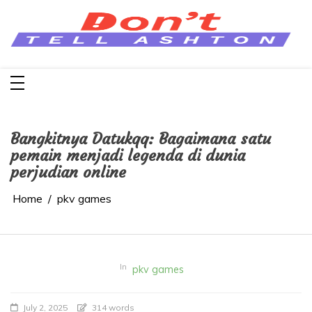
Skip
to
content
Game Judi Online Hanya Untuk
Hiburan
Permainan judi online bukan sebagai sumber
penghasilan, namun tujuannya hanya untuk
menghibur anda yang sedang ingin bermain.
Bangkitnya Datukqq: Bagaimana satu
pemain menjadi legenda di dunia
perjudian online
Home
pkv games
In
pkv games
July 2, 2025
314 words