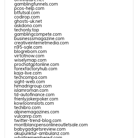
gamblingfunnels.com
pcos-help.com
btfutsal.com
codirop.com
ghosts-uk.net
askdono.com
techonly.top
gamblingcompete.com
businesssmagazine.com
creativeinternetmedia.com
n95-sale.com
blogreborn.com
virtcitnow.com
wiselymap.com
prochatgptonline.com
forexfactoryhub.com
kaja-live.com
techcompa.com
sight-web.com
himadrigroup.com
islamroman.com
td-autofinance.com
frienlyjokerpoker.com
kowloonnslots.com
techibro.com
alpinemagazines.com
vulcanrp.com
twitter-trend-blog.com
montblancpensonlineoutletsale.com
babygadgetsreview.com
akupunktur-ambulanz.com
whatiremembered.com