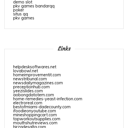
demo slot
pkv games bandarqq
poker
situs qq
pkv games
Links
helpdesksoftwares.net
lovabowl.net
homeimprovementit.com
newstribunal.com
newsdailymagazines.com
preceptionhub.com
yeezislides.com
aobongdatotem.com
home-remedies-yeast-infection.com
electroreal.com
bestofmiami-dadecounty.com
ifoodieonyoutube.com
mineshoppingcart.com
topworkoutsupplies.com
mouthshutreviews.com
hirzadesalta.com