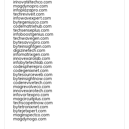
innovatetechco.com
magdynopro.com
infoplazapro.com
techreviveit.com
infowavexpert.com
bytegeniusco.com
codematrixhub.com
techsenseplus.com
infoboostgenius.com
techwavegen.com
bytesavvypro.com
byteinsightgen.com
digizinetech.com
infomatrixgen.com
innovexarolab.com
infobytetechlab.com
codespherepro.com
codegenixnet.com
bytesourceweb.com
byteinsightnow.com
coderevivetech.com
magrevolveco.com
innovexarotech.com
infovortexpro.com
magcircuitplus.com
techscopeitnow.com
bytetronixnet.com
bytejetxpert.com
maginspectco.com
magdynogo.com