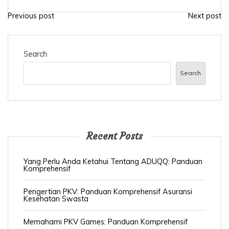
Previous post
Next post
P
o
s
Search
t
Search
n
a
v
i
Recent Posts
g
a
Yang Perlu Anda Ketahui Tentang ADUQQ: Panduan
Komprehensif
t
Pengertian PKV: Panduan Komprehensif Asuransi
i
Kesehatan Swasta
o
Memahami PKV Games: Panduan Komprehensif
n