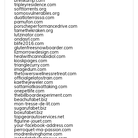
breitkamp.com
tripleyresidence.com
softtorrents.org
somosvulnerables.org
duatloterrassa.com
pamufon.com
porscheperformancedrive.com
tamethekraken.org
lutzinator.com
ondasrl.com
blife2016.com
glutenfreesnowboarder.com
lizmorrowdesign.com
healwithcannabidiol.com
kioskpages.com
trianglecurry.com
imagedum.com
thetowerswellnessretreat.com
officialgelatostrain.com
kaethejeweler.com
sattamatkasattaking.com
onepetlife.com
thebillboardexperiment.com
beachufabet.biz
mon-tresse-de-lit.com
sugarufabet.biz
boxufabet.biz
topgearautoservices.net
figurine-jouet.com
your-facebook-address.com
perroquet-ma-passion.com
modrenlivinghome.com