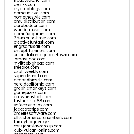
fraudwatchai.com
aem-x.com
cryptooblogs.com
gameuplevel.com
homethestyle.com
amuldistribution.com
borobuddur.com
wundermusic.com
gamefungames.com
25-minute-timer.com
creativefuntask.com
engrsaifulsaif.com
cheapbtcminers.com
unionstationtogeorgetown.com
iamayudoc.com
mylittlebighead.com
freealot.com
asahiweekly.com
supercleanut.com
bedandbicycle.com
heraldcalifornia.com
graphicmonkeys.com
gamepixies.com
drawneastart.com
fasthokislot88.com
safecasinotips.com
jackpotchips.com
proelitesoftware.com
allcustomercarenumbers.com
familyblogger.xyz
chrisjohnslawgroup.com
klub-vulcan-online.com