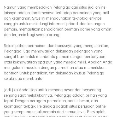
Namun yang membedakan Pelangiqq dari situs judi online
lainnya adalah komitmennya terhadap permainan yang adil
dan keamanan. Situs ini menggunakan teknologi enkripsi
canggih untuk melindungi informasi pribadi dan keuangan
pemain, memastikan pengalaman bermain game yang aman
dan terjamin bagi semua orang.
Selain pilihan permainan dan bonusnya yang mengesankan,
Pelangiqq juga menawarkan dukungan pelanggan yang
sangat baik untuk membantu pemain dengan pertanyaan
atau kekhawatiran apa pun yang mereka miliki. Apakah Anda
mengalami masalah dengan permainan atau memerlukan
bantuan untuk penarikan, tim dukungan khusus Pelangiqq
selalu siap membantu.
Jadi jika Anda siap untuk menang besar dan bersenang-
senang saat melakukannya, Pelangiqq adalah pilihan yang
tepat. Dengan beragam permainan, bonus besar, dan
keamanan terbaik, Pelangiqq adalah situs perjudian online
yang sempurna untuk pemain dari semua level. Bersiaplah