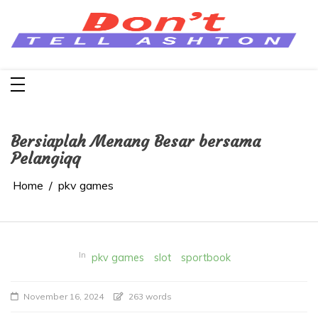
Skip
to
content
Game Judi Online Hanya Untuk
Hiburan
Permainan judi online bukan sebagai sumber
penghasilan, namun tujuannya hanya untuk
menghibur anda yang sedang ingin bermain.
Bersiaplah Menang Besar bersama
Pelangiqq
Home
pkv games
In
pkv games
slot
sportbook
November 16, 2024
263 words