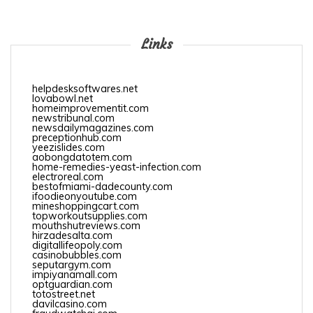
Links
helpdesksoftwares.net
lovabowl.net
homeimprovementit.com
newstribunal.com
newsdailymagazines.com
preceptionhub.com
yeezislides.com
aobongdatotem.com
home-remedies-yeast-infection.com
electroreal.com
bestofmiami-dadecounty.com
ifoodieonyoutube.com
mineshoppingcart.com
topworkoutsupplies.com
mouthshutreviews.com
hirzadesalta.com
digitallifeopoly.com
casinobubbles.com
seputargym.com
impiyanamall.com
optguardian.com
totostreet.net
davilcasino.com