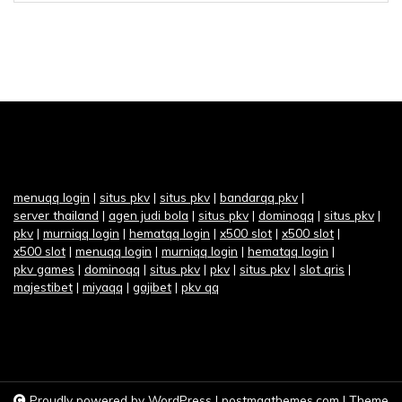
menuqq login
|
situs pkv
|
situs pkv
|
bandarqq pkv
|
server thailand
|
agen judi bola
|
situs pkv
|
dominoqq
|
situs pkv
|
pkv
|
murniqq login
|
hematqq login
|
x500 slot
|
x500 slot
|
x500 slot
|
menuqq login
|
murniqq login
|
hematqq login
|
pkv games
|
dominoqq
|
situs pkv
|
pkv
|
situs pkv
|
slot qris
|
majestibet
|
miyaqq
|
gajibet
|
pkv qq
Proudly powered by WordPress
|
postmagthemes.com
|
Theme