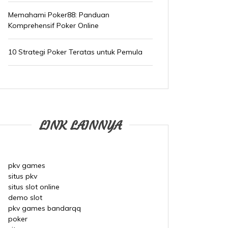
Memahami Poker88: Panduan
Komprehensif Poker Online
10 Strategi Poker Teratas untuk Pemula
LINK LAINNYA
pkv games
situs pkv
situs slot online
demo slot
pkv games bandarqq
poker