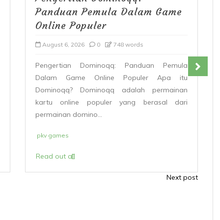
Panduan Pemula Dalam Game
Online Populer
August 6, 2026
0
748 words
Pengertian Dominoqq: Panduan Pemula
Dalam Game Online Populer Apa itu
Dominoqq? Dominoqq adalah permainan
kartu online populer yang berasal dari
permainan domino...
pkv games
Read out all
Next post