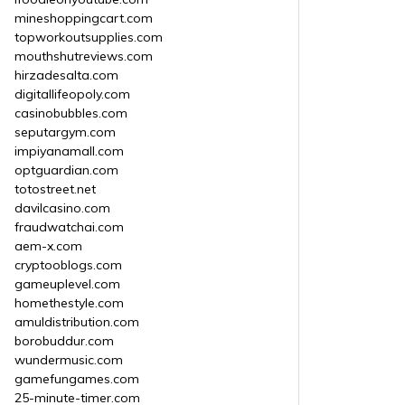
Komprehensif Poker Online
mineshoppingcart.com
untuk
topworkoutsupplies.com
mouthshutreviews.com
August 5, 2026
0
966 words
August 
hirzadesalta.com
digitallifeopoly.com
Memahami Poker88: Panduan Komprehensif
10 Stra
casinobubbles.com
Poker Online Apa itu Poker88? Poker88 adalah
Memaha
seputargym.com
platform poker online yang melayani khalayak
sangat 
impiyanamall.com
global, terkenal dengan antarmuka yang...
meningk
optguardian.com
strategi...
totostreet.net
pkv games
davilcasino.com
pkv gam
fraudwatchai.com
Read out all
aem-x.com
Read out
cryptooblogs.com
gameuplevel.com
homethestyle.com
amuldistribution.com
borobuddur.com
wundermusic.com
gamefungames.com
25-minute-timer.com