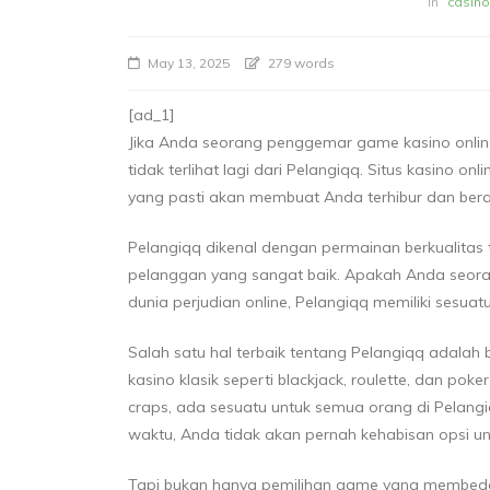
In
casin
May 13, 2025
279 words
[ad_1]
Jika Anda seorang penggemar game kasino online
tidak terlihat lagi dari Pelangiqq. Situs kasino
yang pasti akan membuat Anda terhibur dan berad
Pelangiqq dikenal dengan permainan berkualitas
pelanggan yang sangat baik. Apakah Anda seora
dunia perjudian online, Pelangiqq memiliki sesua
Salah satu hal terbaik tentang Pelangiqq adala
kasino klasik seperti blackjack, roulette, dan poke
craps, ada sesuatu untuk semua orang di Pelan
waktu, Anda tidak akan pernah kehabisan opsi untu
Tapi bukan hanya pemilihan game yang membedak