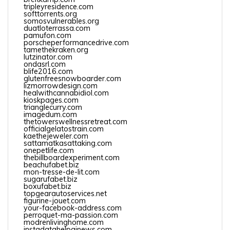
tripleyresidence.com
softtorrents.org
somosvulnerables.org
duatloterrassa.com
pamufon.com
porscheperformancedrive.com
tamethekraken.org
lutzinator.com
ondasrl.com
blife2016.com
glutenfreesnowboarder.com
lizmorrowdesign.com
healwithcannabidiol.com
kioskpages.com
trianglecurry.com
imagedum.com
thetowerswellnessretreat.com
officialgelatostrain.com
kaethejeweler.com
sattamatkasattaking.com
onepetlife.com
thebillboardexperiment.com
beachufabet.biz
mon-tresse-de-lit.com
sugarufabet.biz
boxufabet.biz
topgearautoservices.net
figurine-jouet.com
your-facebook-address.com
perroquet-ma-passion.com
modrenlivinghome.com
instadatahelpainews.com