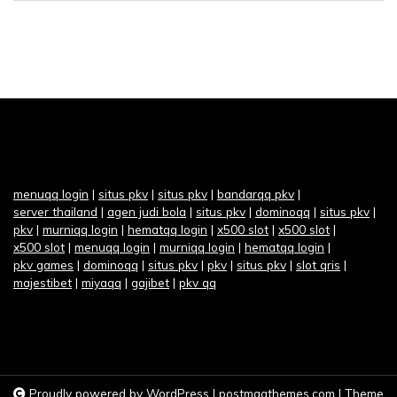
menuqq login
|
situs pkv
|
situs pkv
|
bandarqq pkv
|
server thailand
|
agen judi bola
|
situs pkv
|
dominoqq
|
situs pkv
|
pkv
|
murniqq login
|
hematqq login
|
x500 slot
|
x500 slot
|
x500 slot
|
menuqq login
|
murniqq login
|
hematqq login
|
pkv games
|
dominoqq
|
situs pkv
|
pkv
|
situs pkv
|
slot qris
|
majestibet
|
miyaqq
|
gajibet
|
pkv qq
Proudly powered by WordPress
|
postmagthemes.com
|
Theme