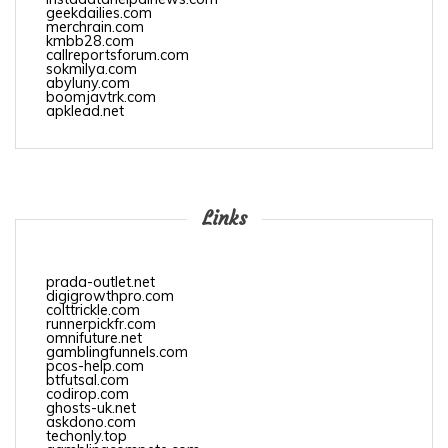
geekdailies.com
merchrain.com
kmbb28.com
callreportsforum.com
sokmilya.com
abyluny.com
boomjavtrk.com
apklead.net
Links
prada-outlet.net
digigrowthpro.com
colttrickle.com
runnerpickfr.com
omnifuture.net
gamblingfunnels.com
pcos-help.com
btfutsal.com
codirop.com
ghosts-uk.net
askdono.com
techonly.top