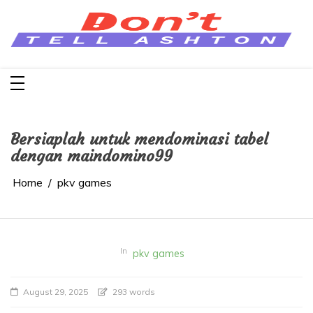
Skip
to
content
Game Judi Online Hanya Untuk
Hiburan
Permainan judi online bukan sebagai sumber
penghasilan, namun tujuannya hanya untuk
menghibur anda yang sedang ingin bermain.
Bersiaplah untuk mendominasi tabel
dengan maindomino99
Home
pkv games
In
pkv games
August 29, 2025
293 words