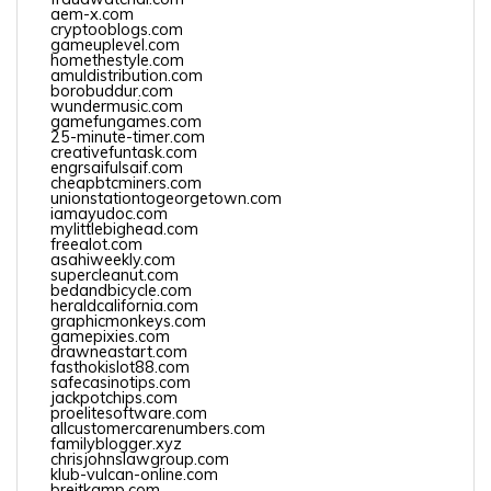
aem-x.com
cryptooblogs.com
gameuplevel.com
homethestyle.com
amuldistribution.com
borobuddur.com
wundermusic.com
gamefungames.com
25-minute-timer.com
creativefuntask.com
engrsaifulsaif.com
cheapbtcminers.com
unionstationtogeorgetown.com
iamayudoc.com
mylittlebighead.com
freealot.com
asahiweekly.com
supercleanut.com
bedandbicycle.com
heraldcalifornia.com
graphicmonkeys.com
gamepixies.com
drawneastart.com
fasthokislot88.com
safecasinotips.com
jackpotchips.com
proelitesoftware.com
allcustomercarenumbers.com
familyblogger.xyz
chrisjohnslawgroup.com
klub-vulcan-online.com
breitkamp.com