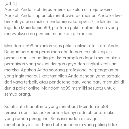
[ad_1]
Apakah Anda lelah terus -menerus kalah di meja poker?
Apakah Anda siap untuk membawa permainan Anda ke level
berikutnya dan mulai mendominasi kompetisi? Tidak terlihat
lagi dari Maindomino99, platform poker online utama yang
merevolusi cara pemain mendekati permainan.
Maindomino99 bukanlah situs poker online rata -rata Anda.
Dengan berbagai permainan dan turnamen untuk dipilih,
pemain dari semua tingkat keterampilan dapat menemukan
permainan yang sesuai dengan gaya dan tingkat keahlian
mereka. Apakah Anda seorang profesional berpengalaman
yang ingin menguji keterampilan Anda dengan yang terbaik
dari yang terbaik, atau pendatang baru yang baru memulai di
dunia poker online, Maindomino99 memiliki sesuatu untuk
semua orang.
Salah satu fitur utama yang membuat Maindomino99
terpisah dari situs poker online lainnya adalah antarmuka
yang ramah pengguna. Situs ini mudah dinavigasi,
membuatnya sederhana bahkan pemain yang paling tidak