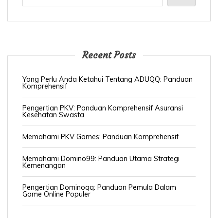
n
a
v
i
Recent Posts
g
a
Yang Perlu Anda Ketahui Tentang ADUQQ: Panduan
Komprehensif
t
Pengertian PKV: Panduan Komprehensif Asuransi
i
Kesehatan Swasta
o
Memahami PKV Games: Panduan Komprehensif
n
Memahami Domino99: Panduan Utama Strategi
Kemenangan
Pengertian Dominoqq: Panduan Pemula Dalam
Game Online Populer