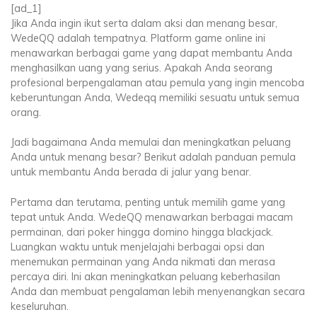
[ad_1]
Jika Anda ingin ikut serta dalam aksi dan menang besar,
WedeQQ adalah tempatnya. Platform game online ini
menawarkan berbagai game yang dapat membantu Anda
menghasilkan uang yang serius. Apakah Anda seorang
profesional berpengalaman atau pemula yang ingin mencoba
keberuntungan Anda, Wedeqq memiliki sesuatu untuk semua
orang.
Jadi bagaimana Anda memulai dan meningkatkan peluang
Anda untuk menang besar? Berikut adalah panduan pemula
untuk membantu Anda berada di jalur yang benar.
Pertama dan terutama, penting untuk memilih game yang
tepat untuk Anda. WedeQQ menawarkan berbagai macam
permainan, dari poker hingga domino hingga blackjack.
Luangkan waktu untuk menjelajahi berbagai opsi dan
menemukan permainan yang Anda nikmati dan merasa
percaya diri. Ini akan meningkatkan peluang keberhasilan
Anda dan membuat pengalaman lebih menyenangkan secara
keseluruhan.