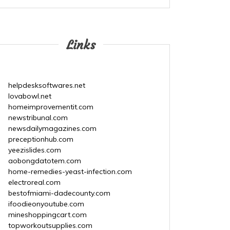
Links
helpdesksoftwares.net
lovabowl.net
homeimprovementit.com
newstribunal.com
newsdailymagazines.com
preceptionhub.com
yeezislides.com
aobongdatotem.com
home-remedies-yeast-infection.com
electroreal.com
bestofmiami-dadecounty.com
ifoodieonyoutube.com
mineshoppingcart.com
In
pkv games
In
pkv g
topworkoutsupplies.com