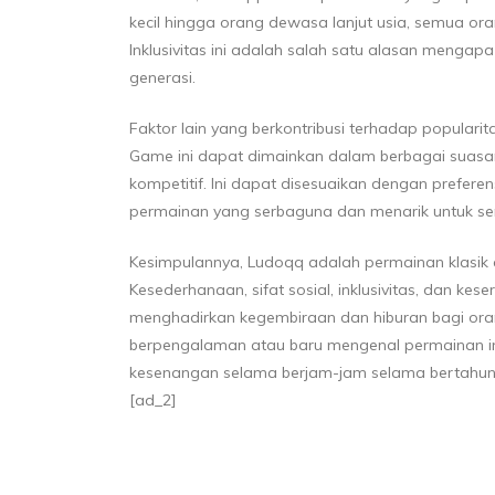
kecil hingga orang dewasa lanjut usia, semua ora
Inklusivitas ini adalah salah satu alasan mengap
generasi.
Faktor lain yang berkontribusi terhadap popula
Game ini dapat dimainkan dalam berbagai suasan
kompetitif. Ini dapat disesuaikan dengan prefer
permainan yang serbaguna dan menarik untuk s
Kesimpulannya, Ludoqq adalah permainan klasik 
Kesederhanaan, sifat sosial, inklusivitas, dan k
menghadirkan kegembiraan dan hiburan bagi oran
berpengalaman atau baru mengenal permainan i
kesenangan selama berjam-jam selama bertahun
[ad_2]