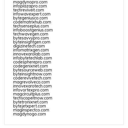
magdynopro.com
infoplazapro.com
techreviveit.com
infowavexpert.com
bytegeniusco.com
codematrixhub.com
techsenseplus.com
infoboostgenius.com
techwavegen.com
bytesavvypro.com
byteinsightgen.com
digizinetech.com
infomatrixgen.com
innovexarolab.com
infobytetechlab.com
codespherepro.com
codegenixnet.com
bytesourceweb.com
byteinsightnow.com
coderevivetech.com
magrevolveco.com
innovexarotech.com
infovortexpro.com
magcircuitplus.com
techscopeitnow.com
bytetronixnet.com
bytejetxpert.com
maginspectco.com
magdynogo.com