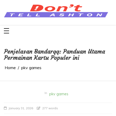
Skip
to
content
Game Judi Online Hanya Untuk
Hiburan
Permainan judi online bukan sebagai sumber
penghasilan, namun tujuannya hanya untuk
menghibur anda yang sedang ingin bermain.
Penjelasan Bandarqq: Panduan Utama
Permainan Kartu Populer ini
Home
pkv games
In
pkv games
January 31, 2026
277 words