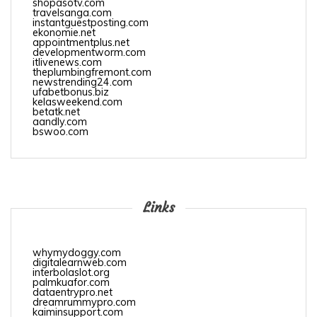
shopasotv.com
travelsanga.com
instantguestposting.com
ekonomie.net
appointmentplus.net
developmentworm.com
itlivenews.com
theplumbingfremont.com
newstrending24.com
ufabetbonus.biz
kelasweekend.com
betatk.net
aandly.com
bswoo.com
Links
whymydoggy.com
digitalearnweb.com
interbolaslot.org
palmkuafor.com
dataentrypro.net
dreamrummypro.com
kaiminsupport.com