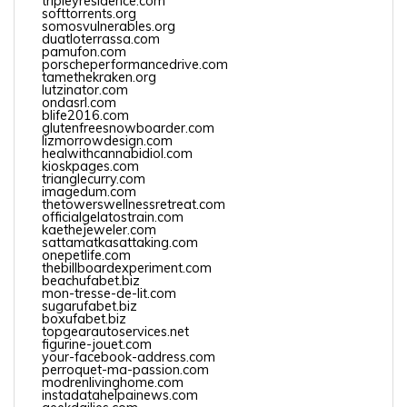
tripleyresidence.com
softtorrents.org
somosvulnerables.org
duatloterrassa.com
pamufon.com
porscheperformancedrive.com
tamethekraken.org
lutzinator.com
ondasrl.com
blife2016.com
glutenfreesnowboarder.com
lizmorrowdesign.com
healwithcannabidiol.com
kioskpages.com
trianglecurry.com
imagedum.com
thetowerswellnessretreat.com
officialgelatostrain.com
kaethejeweler.com
sattamatkasattaking.com
onepetlife.com
thebillboardexperiment.com
beachufabet.biz
mon-tresse-de-lit.com
sugarufabet.biz
boxufabet.biz
topgearautoservices.net
figurine-jouet.com
your-facebook-address.com
perroquet-ma-passion.com
modrenlivinghome.com
instadatahelpainews.com