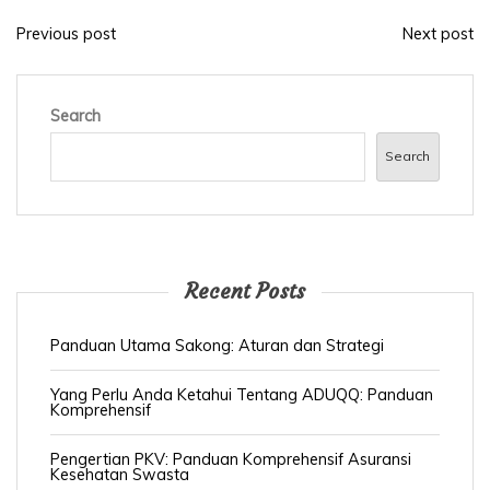
Previous post
Next post
P
o
s
Search
t
Search
n
a
v
i
Recent Posts
g
a
Panduan Utama Sakong: Aturan dan Strategi
t
Yang Perlu Anda Ketahui Tentang ADUQQ: Panduan
Komprehensif
i
o
Pengertian PKV: Panduan Komprehensif Asuransi
Kesehatan Swasta
n