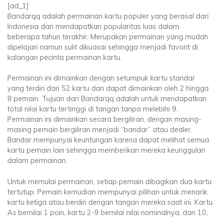
[ad_1]
Bandarqq adalah permainan kartu populer yang berasal dari
Indonesia dan mendapatkan popularitas luas dalam
beberapa tahun terakhir. Merupakan permainan yang mudah
dipelajari namun sulit dikuasai sehingga menjadi favorit di
kalangan pecinta permainan kartu.
Permainan ini dimainkan dengan setumpuk kartu standar
yang terdiri dari 52 kartu dan dapat dimainkan oleh 2 hingga
8 pemain. Tujuan dari Bandarqq adalah untuk mendapatkan
total nilai kartu tertinggi di tangan tanpa melebihi 9.
Permainan ini dimainkan secara bergiliran, dengan masing-
masing pemain bergiliran menjadi “bandar” atau dealer.
Bandar mempunyai keuntungan karena dapat melihat semua
kartu pemain lain sehingga memberikan mereka keunggulan
dalam permainan.
Untuk memulai permainan, setiap pemain dibagikan dua kartu
tertutup. Pemain kemudian mempunyai pilihan untuk menarik
kartu ketiga atau berdiri dengan tangan mereka saat ini. Kartu
As bernilai 1 poin, kartu 2-9 bernilai nilai nominalnya, dan 10,