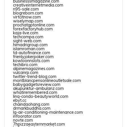
businesssmagazine.com
creativeinternetmedia.com
n95-sale.com
blogreborn.com
virtcitnow.com
wiselymap.com
prochatgptonline.com
forexfactoryhub.com
kaja-live.com
techcompa.com
sight-web.com
himadrigroup.com
islamroman.com
td-autofinance.com
frienlyjokerpoker.com
kowloonnslots.com
techibro.com
alpinemagazines.com
vulcanrp.com
twitter-trend-blog.com
montblancpensonlineoutletsale.com
babygadgetsreview.com
akupunktur-ambulanz.com
whatiremembered.com
linq-condo-beautyworld.com
ebyt.cc
chaindaohang.com
drmarkbuddha.com
lg-air-conditioning-maintenance.com
infoorator.com
novte.com
7hpizzaeasternmarket.com