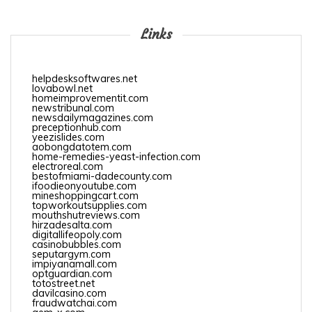
Links
helpdesksoftwares.net
lovabowl.net
homeimprovementit.com
newstribunal.com
newsdailymagazines.com
preceptionhub.com
yeezislides.com
aobongdatotem.com
home-remedies-yeast-infection.com
electroreal.com
bestofmiami-dadecounty.com
ifoodieonyoutube.com
mineshoppingcart.com
topworkoutsupplies.com
mouthshutreviews.com
hirzadesalta.com
digitallifeopoly.com
casinobubbles.com
seputargym.com
impiyanamall.com
optguardian.com
totostreet.net
davilcasino.com
fraudwatchai.com