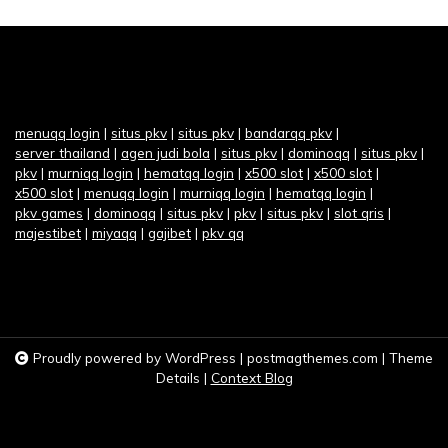
menuqq login
|
situs pkv
|
situs pkv
|
bandarqq pkv
|
server thailand
|
agen judi bola
|
situs pkv
|
dominoqq
|
situs pkv
|
pkv
|
murniqq login
|
hematqq login
|
x500 slot
|
x500 slot
|
x500 slot
|
menuqq login
|
murniqq login
|
hematqq login
|
pkv games
|
dominoqq
|
situs pkv
|
pkv
|
situs pkv
|
slot qris
|
majestibet
|
miyaqq
|
gajibet
|
pkv qq
Proudly powered by WordPress
|
postmagthemes.com
|
Theme
Details
|
Context Blog