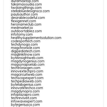
duramaxtop.com
takamasoudia.com
twdoingthings.com
stellabluedesignsco.com
paulsauthor.com
desirablecodeful.com
flexigennet.com
heronameclub.com
medmarket.io
outdoortablez.com
infotomy.com
healthysupplementsolution.com
codespottech.com
techdynogo.com
magchronicle.com
digipediatech.com
maglinkitnow.com
byteinsightweb.com
magdynogenius.com
magsynapselab.com
techtronixgen.com
innovextechpro.com
magcircuitweb.com
techscopexpert.com
techpediaweb.com
bytelabgenius.com
innovatetechco.com
magdynopro.com
infoplazapro.com
techreviveit.com
infowavexpert.com
bytegeniusco.com