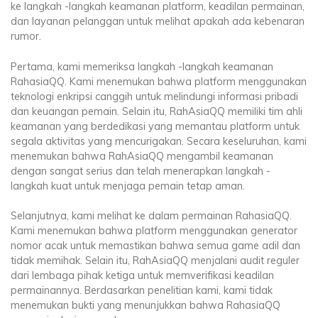
ke langkah -langkah keamanan platform, keadilan permainan,
dan layanan pelanggan untuk melihat apakah ada kebenaran
rumor.
Pertama, kami memeriksa langkah -langkah keamanan
RahasiaQQ. Kami menemukan bahwa platform menggunakan
teknologi enkripsi canggih untuk melindungi informasi pribadi
dan keuangan pemain. Selain itu, RahAsiaQQ memiliki tim ahli
keamanan yang berdedikasi yang memantau platform untuk
segala aktivitas yang mencurigakan. Secara keseluruhan, kami
menemukan bahwa RahAsiaQQ mengambil keamanan
dengan sangat serius dan telah menerapkan langkah -
langkah kuat untuk menjaga pemain tetap aman.
Selanjutnya, kami melihat ke dalam permainan RahasiaQQ.
Kami menemukan bahwa platform menggunakan generator
nomor acak untuk memastikan bahwa semua game adil dan
tidak memihak. Selain itu, RahAsiaQQ menjalani audit reguler
dari lembaga pihak ketiga untuk memverifikasi keadilan
permainannya. Berdasarkan penelitian kami, kami tidak
menemukan bukti yang menunjukkan bahwa RahasiaQQ