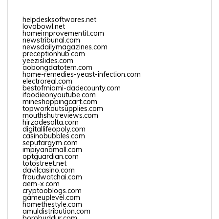
helpdesksoftwares.net
lovabowl.net
homeimprovementit.com
newstribunal.com
newsdailymagazines.com
preceptionhub.com
yeezislides.com
aobongdatotem.com
home-remedies-yeast-infection.com
electroreal.com
bestofmiami-dadecounty.com
ifoodieonyoutube.com
mineshoppingcart.com
topworkoutsupplies.com
mouthshutreviews.com
hirzadesalta.com
digitallifeopoly.com
casinobubbles.com
seputargym.com
impiyanamall.com
optguardian.com
totostreet.net
davilcasino.com
fraudwatchai.com
aem-x.com
cryptooblogs.com
gameuplevel.com
homethestyle.com
amuldistribution.com
borobuddur.com