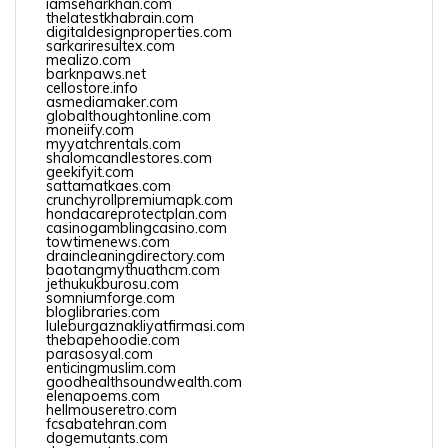
iamseharkhan.com
thelatestkhabrain.com
digitaldesignproperties.com
sarkariresultex.com
mealizo.com
barknpaws.net
cellostore.info
asmediamaker.com
globalthoughtonline.com
moneiify.com
myyatchrentals.com
shalomcandlestores.com
geekifyit.com
sattamatkaes.com
crunchyrollpremiumapk.com
hondacareprotectplan.com
casinogamblingcasino.com
towtimenews.com
draincleaningdirectory.com
baotangmythuathcm.com
jethukukburosu.com
somniumforge.com
bloglibraries.com
luleburgaznakliyatfirmasi.com
thebapehoodie.com
parasosyal.com
enticingmuslim.com
goodhealthsoundwealth.com
elenapoems.com
hellmouseretro.com
fcsabatehran.com
dogemutants.com