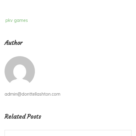
pkv games
Author
admin@donttellashton.com
Related Posts