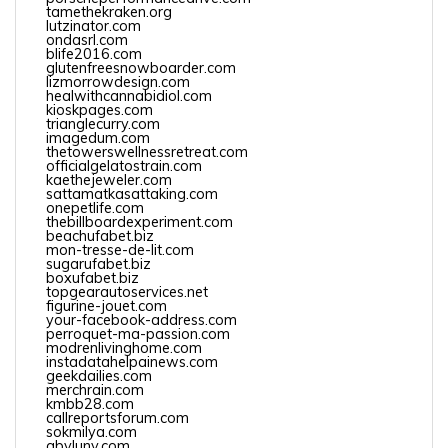
tamethekraken.org
lutzinator.com
ondasrl.com
blife2016.com
glutenfreesnowboarder.com
lizmorrowdesign.com
healwithcannabidiol.com
kioskpages.com
trianglecurry.com
imagedum.com
thetowerswellnessretreat.com
officialgelatostrain.com
kaethejeweler.com
sattamatkasattaking.com
onepetlife.com
thebillboardexperiment.com
beachufabet.biz
mon-tresse-de-lit.com
sugarufabet.biz
boxufabet.biz
topgearautoservices.net
figurine-jouet.com
your-facebook-address.com
perroquet-ma-passion.com
modrenlivinghome.com
instadatahelpainews.com
geekdailies.com
merchrain.com
kmbb28.com
callreportsforum.com
sokmilya.com
abyluny.com