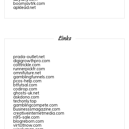
boomjavtrk.com
apklead.net
Links
prada-outlet.net
digigrowthpro.com
colttrickle.com
runnerpickfr.com
omnifuture.net
gamblingfunnels.com
pcos-help.com
btfutsal.com
codirop.com
ghosts-uk.net
askdono.com
techonly.top
gamblingcompete.com
businesssmagazine.com
creativeinternetmedia.com
n95-sale.com
blogreborn.com
virtcitnow.com