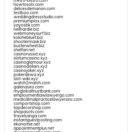
metro-bistro.com
howtosolv.com
delicesdemanon.com
testboo.com
weddingdressstudio.com
premiumplox.com
yayosbk.com
neilhardie.biz
webmoneysurf.biz
kolohebluet.biz
shootermask.biz
busterwheel.biz
shelfari.net
casinorussia.xyz
slotumcasino.xyz
casinoglamour.xyz
casinodollars.xyz
casinojoker.xyz
pokerdewa.xyz
slot-wiki.xyz
watch2match.com
galenaseo.com
myglobaltrustbank.com
employmentlawlawyergo.com
medicalmalpracticelawyersinc.com
comportshop.com
topdecorshop.com
shopasotv.com
travelsanga.com
instantguestposting.com
ekonomie.net
appointmentplus.net