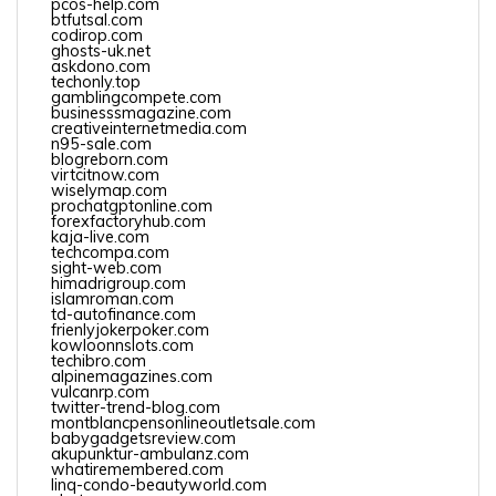
pcos-help.com
btfutsal.com
codirop.com
ghosts-uk.net
askdono.com
techonly.top
gamblingcompete.com
businesssmagazine.com
creativeinternetmedia.com
n95-sale.com
blogreborn.com
virtcitnow.com
wiselymap.com
prochatgptonline.com
forexfactoryhub.com
kaja-live.com
techcompa.com
sight-web.com
himadrigroup.com
islamroman.com
td-autofinance.com
frienlyjokerpoker.com
kowloonnslots.com
techibro.com
alpinemagazines.com
vulcanrp.com
twitter-trend-blog.com
montblancpensonlineoutletsale.com
babygadgetsreview.com
akupunktur-ambulanz.com
whatiremembered.com
linq-condo-beautyworld.com