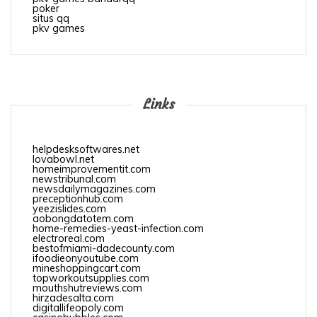
poker
situs qq
pkv games
Links
helpdesksoftwares.net
lovabowl.net
homeimprovementit.com
newstribunal.com
newsdailymagazines.com
preceptionhub.com
yeezislides.com
aobongdatotem.com
home-remedies-yeast-infection.com
electroreal.com
bestofmiami-dadecounty.com
ifoodieonyoutube.com
mineshoppingcart.com
topworkoutsupplies.com
mouthshutreviews.com
hirzadesalta.com
digitallifeopoly.com