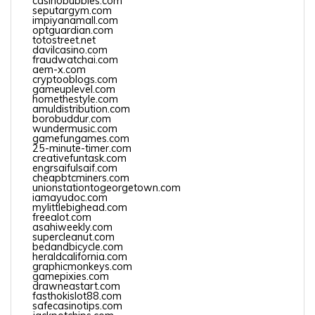
casinobubbles.com
seputargym.com
impiyanamall.com
optguardian.com
totostreet.net
davilcasino.com
fraudwatchai.com
aem-x.com
cryptooblogs.com
gameuplevel.com
homethestyle.com
amuldistribution.com
borobuddur.com
wundermusic.com
gamefungames.com
25-minute-timer.com
creativefuntask.com
engrsaifulsaif.com
cheapbtcminers.com
unionstationtogeorgetown.com
iamayudoc.com
mylittlebighead.com
freealot.com
asahiweekly.com
supercleanut.com
bedandbicycle.com
heraldcalifornia.com
graphicmonkeys.com
gamepixies.com
drawneastart.com
fasthokislot88.com
safecasinotips.com