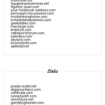
boxufabet.biz
topgearautoservices.net
figurine-jouet.com
your-facebook-address.com
perroquet-ma-passion.com
modrenlivinghome.com
instadatahelpainews.com
geekdailies.com
merchrain.com
kmbb28.com
callreportsforum.com
sokmilya.com
abyluny.com
boomjavtrk.com
apklead.net
Links
prada-outlet.net
digigrowthpro.com
colttrickle.com
runnerpickfr.com
omnifuture.net
gamblingfunnels.com