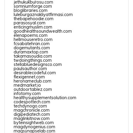
jethukukburosu.com
somniumforge.com
bloglibraries.com
luleburgaznakliyatfirmasi.com
thebapehoodie.com
parasosyal.com
enticingmuslim.com
goodhealthsoundwealth.com
elenapoems.com
hellmouseretro.com
fcsabatehran.com
dogemutants.com
duramaxtop.com
takamasoudia.com
twdoingthings.com
stellabluedesignsco.com
paulsauthor.com
desirablecodeful.com
flexigennet.com
heronameclub.com
medmarket.io
outdoortablez.com
infotomy.com
healthysupplementsolution.com
codespottech.com
techdynogo.com
magchronicle.com
digipediatech.com
maglinkitnow.com
byteinsightweb.com
magdynogenius.com
magsynapselab.com