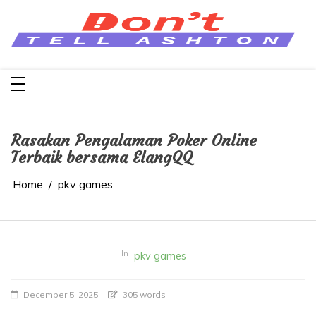
Skip
to
content
Game Judi Online Hanya Untuk
Hiburan
Permainan judi online bukan sebagai sumber
penghasilan, namun tujuannya hanya untuk
menghibur anda yang sedang ingin bermain.
Rasakan Pengalaman Poker Online
Terbaik bersama ElangQQ
Home
pkv games
In
pkv games
December 5, 2025
305 words