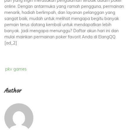
pun yang ingin merasakan pengalaman terbaik dalam poker
online. Dengan antarmuka yang ramah pengguna, permainan
menarik, hadiah berlimpah, dan layanan pelanggan yang
sangat baik, mudah untuk melihat mengapa begitu banyak
pemain terus datang kembali untuk mendapatkan lebih
banyak. Jadi mengapa menunggu? Daftar akun hari ini dan
mulai mainkan permainan poker favorit Anda di ElangQQ.
[ad_2]
pkv games
Author