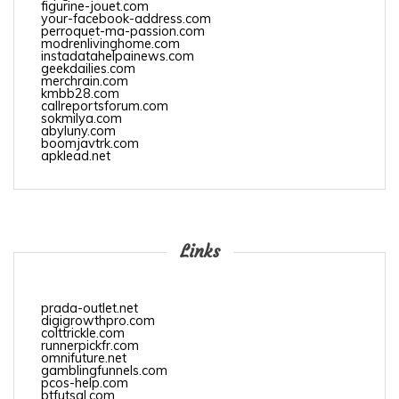
figurine-jouet.com
your-facebook-address.com
perroquet-ma-passion.com
modrenlivinghome.com
instadatahelpainews.com
geekdailies.com
merchrain.com
kmbb28.com
callreportsforum.com
sokmilya.com
abyluny.com
boomjavtrk.com
apklead.net
Links
prada-outlet.net
digigrowthpro.com
colttrickle.com
runnerpickfr.com
omnifuture.net
gamblingfunnels.com
pcos-help.com
btfutsal.com