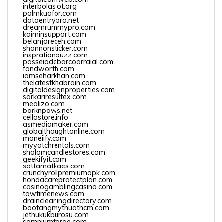
interbolaslot.org
palmkuafor.com
dataentrypro.net
dreamrummypro.com
kaiminsupport.com
belanjareceh.com
shannonsticker.com
insprationbuzz.com
passeiodebarcoarraial.com
fondworth.com
iamseharkhan.com
thelatestkhabrain.com
digitaldesignproperties.com
sarkariresultex.com
mealizo.com
barknpaws.net
cellostore.info
asmediamaker.com
globalthoughtonline.com
moneiify.com
myyatchrentals.com
shalomcandlestores.com
geekifyit.com
sattamatkaes.com
crunchyrollpremiumapk.com
hondacareprotectplan.com
casinogamblingcasino.com
towtimenews.com
draincleaningdirectory.com
baotangmythuathcm.com
jethukukburosu.com
somniumforge.com