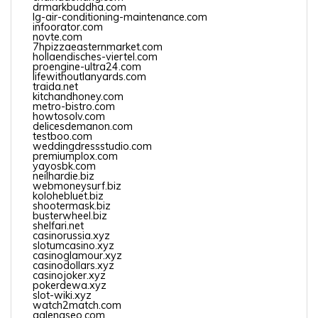
drmarkbuddha.com
lg-air-conditioning-maintenance.com
infoorator.com
novte.com
7hpizzaeasternmarket.com
hollaendisches-viertel.com
proengine-ultra24.com
lifewithoutlanyards.com
traida.net
kitchandhoney.com
metro-bistro.com
howtosolv.com
delicesdemanon.com
testboo.com
weddingdressstudio.com
premiumplox.com
yayosbk.com
neilhardie.biz
webmoneysurf.biz
kolohebluet.biz
shootermask.biz
busterwheel.biz
shelfari.net
casinorussia.xyz
slotumcasino.xyz
casinoglamour.xyz
casinodollars.xyz
casinojoker.xyz
pokerdewa.xyz
slot-wiki.xyz
watch2match.com
galenaseo.com