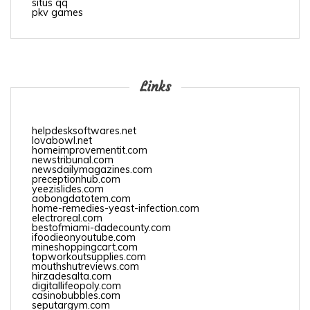
situs qq
pkv games
Links
helpdesksoftwares.net
lovabowl.net
homeimprovementit.com
newstribunal.com
newsdailymagazines.com
preceptionhub.com
yeezislides.com
aobongdatotem.com
home-remedies-yeast-infection.com
electroreal.com
bestofmiami-dadecounty.com
ifoodieonyoutube.com
mineshoppingcart.com
topworkoutsupplies.com
mouthshutreviews.com
hirzadesalta.com
digitallifeopoly.com
casinobubbles.com
seputargym.com