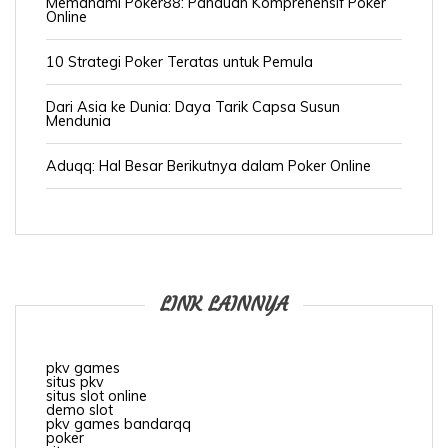
Memahami Poker88: Panduan Komprehensif Poker
i
Online
o
10 Strategi Poker Teratas untuk Pemula
n
Dari Asia ke Dunia: Daya Tarik Capsa Susun
Mendunia
Aduqq: Hal Besar Berikutnya dalam Poker Online
LINK LAINNYA
pkv games
situs pkv
situs slot online
demo slot
pkv games bandarqq
poker