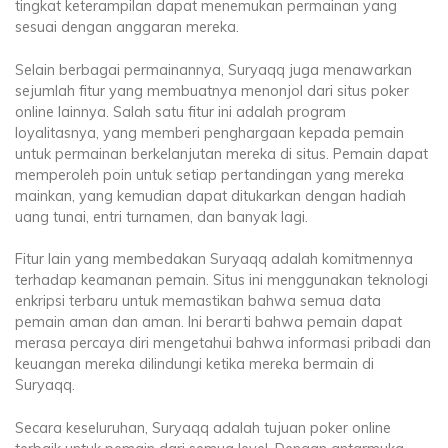
tingkat keterampilan dapat menemukan permainan yang
sesuai dengan anggaran mereka.
Selain berbagai permainannya, Suryaqq juga menawarkan
sejumlah fitur yang membuatnya menonjol dari situs poker
online lainnya. Salah satu fitur ini adalah program
loyalitasnya, yang memberi penghargaan kepada pemain
untuk permainan berkelanjutan mereka di situs. Pemain dapat
memperoleh poin untuk setiap pertandingan yang mereka
mainkan, yang kemudian dapat ditukarkan dengan hadiah
uang tunai, entri turnamen, dan banyak lagi.
Fitur lain yang membedakan Suryaqq adalah komitmennya
terhadap keamanan pemain. Situs ini menggunakan teknologi
enkripsi terbaru untuk memastikan bahwa semua data
pemain aman dan aman. Ini berarti bahwa pemain dapat
merasa percaya diri mengetahui bahwa informasi pribadi dan
keuangan mereka dilindungi ketika mereka bermain di
Suryaqq.
Secara keseluruhan, Suryaqq adalah tujuan poker online