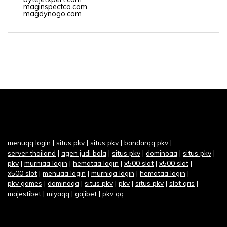
maginspectco.com
magdynogo.com
menuqq login
|
situs pkv
|
situs pkv
|
bandarqq pkv
|
server thailand
|
agen judi bola
|
situs pkv
|
dominoqq
|
situs pkv
|
pkv
|
murniqq login
|
hematqq login
|
x500 slot
|
x500 slot
|
x500 slot
|
menuqq login
|
murniqq login
|
hematqq login
|
pkv games
|
dominoqq
|
situs pkv
|
pkv
|
situs pkv
|
slot qris
|
majestibet
|
miyaqq
|
gajibet
|
pkv qq