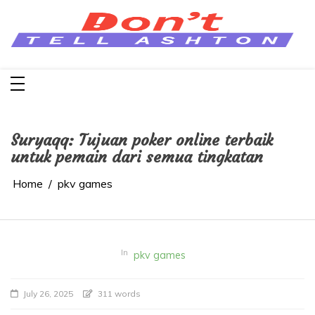
Skip
to
content
Game Judi Online Hanya Untuk
Hiburan
Permainan judi online bukan sebagai sumber
penghasilan, namun tujuannya hanya untuk
menghibur anda yang sedang ingin bermain.
Suryaqq: Tujuan poker online terbaik
untuk pemain dari semua tingkatan
Home
pkv games
In
pkv games
July 26, 2025
311 words