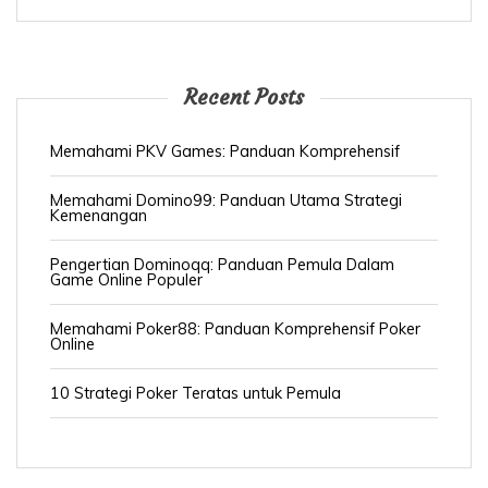
a
v
i
Recent Posts
g
a
Memahami PKV Games: Panduan Komprehensif
t
Memahami Domino99: Panduan Utama Strategi
Kemenangan
i
o
Pengertian Dominoqq: Panduan Pemula Dalam
Game Online Populer
n
Memahami Poker88: Panduan Komprehensif Poker
Online
10 Strategi Poker Teratas untuk Pemula