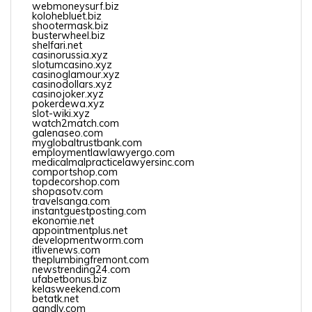
webmoneysurf.biz
kolohebluet.biz
shootermask.biz
busterwheel.biz
shelfari.net
casinorussia.xyz
slotumcasino.xyz
casinoglamour.xyz
casinodollars.xyz
casinojoker.xyz
pokerdewa.xyz
slot-wiki.xyz
watch2match.com
galenaseo.com
myglobaltrustbank.com
employmentlawlawyergo.com
medicalmalpracticelawyersinc.com
comportshop.com
topdecorshop.com
shopasotv.com
travelsanga.com
instantguestposting.com
ekonomie.net
appointmentplus.net
developmentworm.com
itlivenews.com
theplumbingfremont.com
newstrending24.com
ufabetbonus.biz
kelasweekend.com
betatk.net
aandly.com