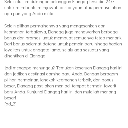
Selain itu, tim dukungan pelanggan Elangqq tersedia 24/7
untuk membantu menjawab pertanyaan atau permasalahan
apa pun yang Anda miliki.
Selain pilihan permainannya yang mengesankan dan
keamanan terbaiknya, Elangqq juga menawarkan berbagai
bonus dan promosi untuk membuat semuanya tetap menarik.
Dari bonus selamat datang untuk pemain baru hingga hadiah
loyalitas untuk anggota lama, selalu ada sesuatu yang
dinantikan di Elangqq.
Jadi mengapa menunggu? Temukan keseruan Elangqq hari ini
dan jadikan destinasi gaming baru Anda. Dengan beragam
pilihan permainan, langkah keamanan terbaik, dan bonus
besar, Elangqq pasti akan menjadi tempat bermain favorit
baru Anda. Kunjungi Elangqq hari ini dan mulailah menang
besar!
[ad_2]