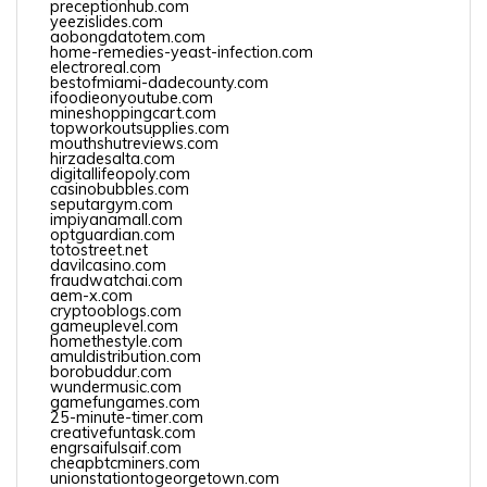
preceptionhub.com
yeezislides.com
aobongdatotem.com
home-remedies-yeast-infection.com
electroreal.com
bestofmiami-dadecounty.com
ifoodieonyoutube.com
mineshoppingcart.com
topworkoutsupplies.com
mouthshutreviews.com
hirzadesalta.com
digitallifeopoly.com
casinobubbles.com
seputargym.com
impiyanamall.com
optguardian.com
totostreet.net
davilcasino.com
fraudwatchai.com
aem-x.com
cryptooblogs.com
gameuplevel.com
homethestyle.com
amuldistribution.com
borobuddur.com
wundermusic.com
gamefungames.com
25-minute-timer.com
creativefuntask.com
engrsaifulsaif.com
cheapbtcminers.com
unionstationtogeorgetown.com