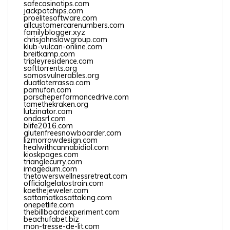
safecasinotips.com
jackpotchips.com
proelitesoftware.com
allcustomercarenumbers.com
familyblogger.xyz
chrisjohnslawgroup.com
klub-vulcan-online.com
breitkamp.com
tripleyresidence.com
softtorrents.org
somosvulnerables.org
duatloterrassa.com
pamufon.com
porscheperformancedrive.com
tamethekraken.org
lutzinator.com
ondasrl.com
blife2016.com
glutenfreesnowboarder.com
lizmorrowdesign.com
healwithcannabidiol.com
kioskpages.com
trianglecurry.com
imagedum.com
thetowerswellnessretreat.com
officialgelatostrain.com
kaethejeweler.com
sattamatkasattaking.com
onepetlife.com
thebillboardexperiment.com
beachufabet.biz
mon-tresse-de-lit.com