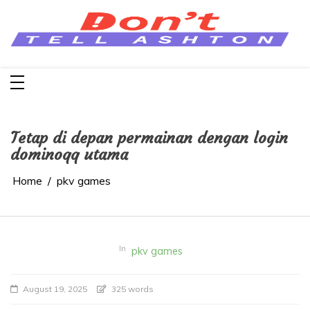
Skip
to
content
Game Judi Online Hanya Untuk
Hiburan
Permainan judi online bukan sebagai sumber
penghasilan, namun tujuannya hanya untuk
menghibur anda yang sedang ingin bermain.
Tetap di depan permainan dengan login
dominoqq utama
Home
pkv games
In
pkv games
August 19, 2025
325 words