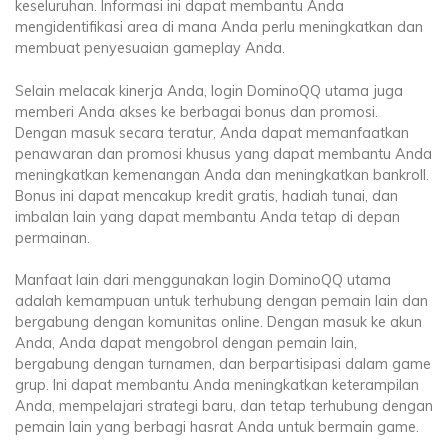
keseluruhan. Informasi ini dapat membantu Anda
mengidentifikasi area di mana Anda perlu meningkatkan dan
membuat penyesuaian gameplay Anda.
Selain melacak kinerja Anda, login DominoQQ utama juga
memberi Anda akses ke berbagai bonus dan promosi.
Dengan masuk secara teratur, Anda dapat memanfaatkan
penawaran dan promosi khusus yang dapat membantu Anda
meningkatkan kemenangan Anda dan meningkatkan bankroll.
Bonus ini dapat mencakup kredit gratis, hadiah tunai, dan
imbalan lain yang dapat membantu Anda tetap di depan
permainan.
Manfaat lain dari menggunakan login DominoQQ utama
adalah kemampuan untuk terhubung dengan pemain lain dan
bergabung dengan komunitas online. Dengan masuk ke akun
Anda, Anda dapat mengobrol dengan pemain lain,
bergabung dengan turnamen, dan berpartisipasi dalam game
grup. Ini dapat membantu Anda meningkatkan keterampilan
Anda, mempelajari strategi baru, dan tetap terhubung dengan
pemain lain yang berbagi hasrat Anda untuk bermain game.