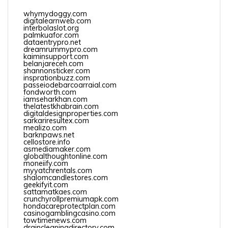
whymydoggy.com
digitalearnweb.com
interbolaslot.org
palmkuafor.com
dataentrypro.net
dreamrummypro.com
kaiminsupport.com
belanjareceh.com
shannonsticker.com
insprationbuzz.com
passeiodebarcoarraial.com
fondworth.com
iamseharkhan.com
thelatestkhabrain.com
digitaldesignproperties.com
sarkariresultex.com
mealizo.com
barknpaws.net
cellostore.info
asmediamaker.com
globalthoughtonline.com
moneiify.com
myyatchrentals.com
shalomcandlestores.com
geekifyit.com
sattamatkaes.com
crunchyrollpremiumapk.com
hondacareprotectplan.com
casinogamblingcasino.com
towtimenews.com
draincleaningdirectory.com