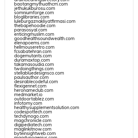
baotangmythuathcm.com
jethukukburosu.com
somniumforge.com
bloglibraries.com
luleburgaznakliyatfirmasi.com
thebapehoodie.com
parasosyal.com
enticingmuslim.com
goodhealthsoundwealth.com
elenapoems.com
hellmouseretro.com
fcsabatehran.com
dogemutants.com
duramaxtop.com
takamasoudia.com
twdoingthings.com
stellabluedesignsco.com
paulsauthor.com
desirablecodeful.com
flexigennet.com
heronameclub.com
medmarket.io
outdoortablez.com
infotomy.com
healthysupplementsolution.com
codespottech.com
techdynogo.com
magchronicle.com
digipediatech.com
maglinkitnow.com
byteinsightweb.com
magdynogenius.com